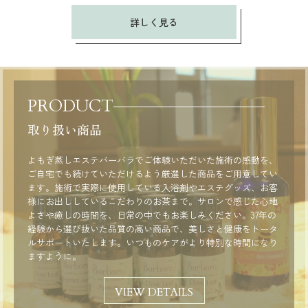
詳しく見る
PRODUCT
取り扱い商品
よもぎ蒸しエステバーバラでご体験いただいた施術の感動を、
ご自宅でも続けていただけるよう厳選した商品をご用意してい
ます。施術で実際に使用している入浴剤やエステグッズ、お客
様にお出ししているこだわりのお茶まで。サロンで感じた心地
よさや癒しの時間を、日常の中でもお楽しみください。37年の
経験から選び抜いた品質の高い商品で、美しさと健康をトータ
ルサポートいたします。いつものケアがより特別な時間になり
ますように。
VIEW DETAILS